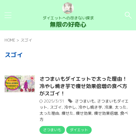
ダイエットへの尽きない探求
無限の好奇心
HOME
>
スゴイ
スゴイ
さつまいもダイエットで太った理由！
冷やし焼き芋で痩せ効果倍増の食べ方
がスゴイ！
2025/3/31
さつまいも
,
さつまいもダイエ
ット
,
スゴイ
,
冷やし
,
冷やし焼き芋
,
冷凍
,
太った
,
太った理由
,
痩せた
,
痩せ効果
,
痩せ効果倍増
,
食べ
方
さつまいも
ダイエット