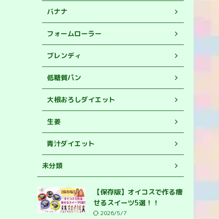
バナナ
フォームローラー
ブレンディ
低糖質パン
大根おろしダイエット
生姜
青汁ダイエット
未分類
【保存版】オイコスで作る痩
せるスイーツ5選！！
2026/5/7