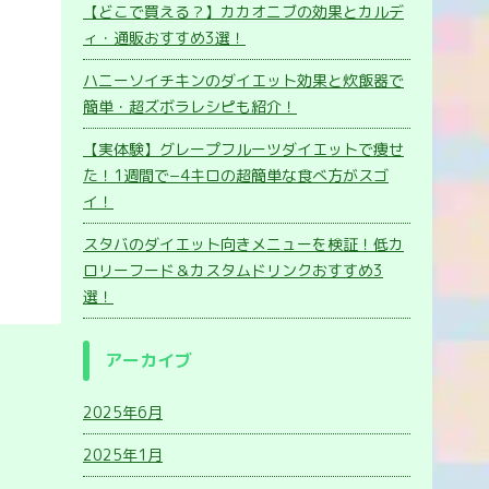
【どこで買える？】カカオニブの効果とカルデ
ィ・通販おすすめ3選！
ハニーソイチキンのダイエット効果と炊飯器で
簡単・超ズボラレシピも紹介！
【実体験】グレープフルーツダイエットで痩せ
た！1週間で−4キロの超簡単な食べ方がスゴ
イ！
スタバのダイエット向きメニューを検証！低カ
ロリーフード＆カスタムドリンクおすすめ3
選！
アーカイブ
2025年6月
2025年1月