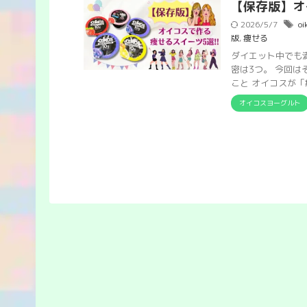
【保存版】オ
2026/5/7
oi
版
,
痩せる
ダイエット中でも
密は3つ。 今回
こと オイコスが「痩せ
オイコスヨーグルト