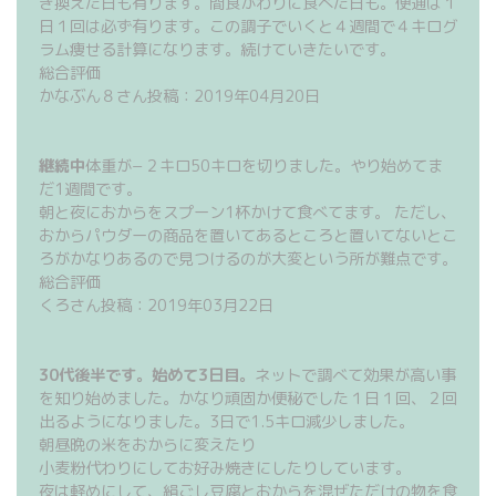
き換えた日も有ります。間食がわりに食べた日も。便通は１
日１回は必ず有ります。この調子でいくと４週間で４キログ
ラム痩せる計算になります。続けていきたいです。
総合評価
かなぶん８さん投稿：2019年04月20日
継続中
体重が−２キロ50キロを切りました。やり始めてま
だ1週間です。
朝と夜におからをスプーン1杯かけて食べてます。 ただし、
おからパウダーの商品を置いてあるところと置いてないとこ
ろがかなりあるので見つけるのが大変という所が難点です。
総合評価
くろさん投稿：2019年03月22日
30代後半です。始めて3日目。
ネットで調べて効果が高い事
を知り始めました。かなり頑固か便秘でした１日１回、２回
出るようになりました。3日で1.5キロ減少しました。
朝昼晩の米をおからに変えたり
小麦粉代わりにしてお好み焼きにしたりしています。
夜は軽めにして、絹ごし豆腐とおからを混ぜただけの物を食