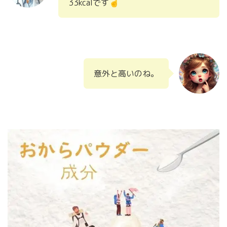
33kcalです
☝️
意外と高いのね。