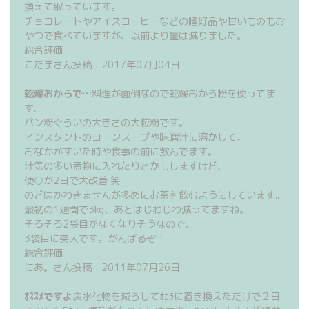
換えて取っています。
チョコレートやアイスコーヒーなどの嗜好品や甘いものもお
やつで食べていますが、以前より量は減りました。
総合評価
こだまさん投稿：2017年07月04日
乾燥おからで…
料理が面倒なので乾燥おから粉を使ってま
す。
パン粉ぐらいの大きさの大粒粉です。
インスタントのコーンスープや味噌汁に溶かして、
おなかがすいた時や食事の前に飲んでます。
汁気の多い煮物に入れたりとかもしますけど、
便○が2日で大改善 笑
のどはかわきませんが多めにお茶を飲むようにしています。
最初の1週間で3kg、あとはじわじわ減ってますね。
そろそろ2袋目がなくなりそうなので、
3袋目に突入です。がんばるぞ！
総合評価
にあ。さん投稿：2011年07月26日
ｵｽｽﾒですよ
炭水化物を減らしてｵｶﾗに置き換えただけで２日