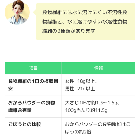
食物繊維には水に溶けにくい不溶性食
物繊維と、水に溶けやすい水溶性食物
繊
維
の2種類があります
項目
情報
食物繊維の1日の摂取目
女性: 18g以上、
安
男性: 21g以上
おからパウダーの食物
大さじ1杯で約1.3〜1.5g、
繊維含有量
100g当たり約11.5g
ごぼうとの比較
おからパウダーの食物繊維はご
ぼうの約2倍