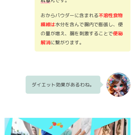
れる
んです。
おからパウダーに含まれる
不溶性食物
繊維
は
水分を含んで腸内で膨張し、便
の量が増え、腸を刺激することで
便秘
解消
に繋がります。
ダイエット効果があるわね。