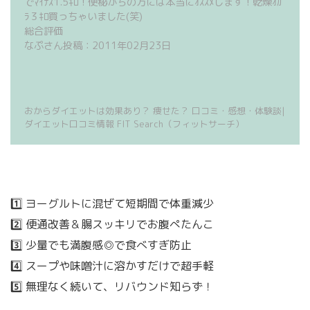
でﾏｲﾅｽ1.5ｷﾛ！便秘がちの方には本当にｵｽｽﾒします！乾燥ｵｶ
ﾗ３ｷﾛ買っちゃいました(笑)
総合評価
なぷさん投稿：2011年02月23日
おからダイエットは効果あり？ 痩せた？ 口コミ・感想・体験談|
ダイエット口コミ情報 FIT Search（フィットサーチ）
1️⃣ ヨーグルトに混ぜて短期間で体重減少
2️⃣ 便通改善＆腸スッキリでお腹ぺたんこ
3️⃣ 少量でも満腹感◎で食べすぎ防止
4️⃣ スープや味噌汁に溶かすだけで超手軽
5️⃣ 無理なく続いて、リバウンド知らず！