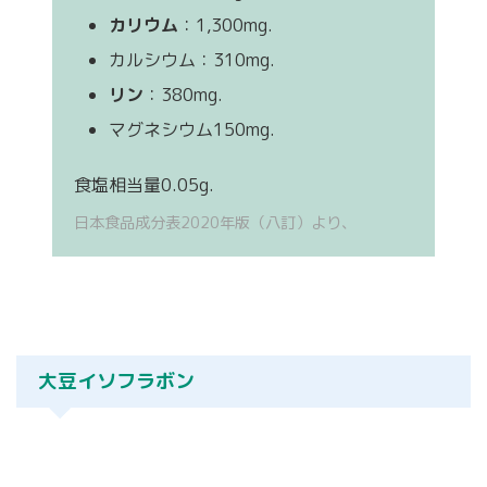
カリウム
：1,300mg.
カルシウム：310mg.
リン
：380mg.
マグネシウム150mg.
食塩相当量0.05g.
日本食品成分表2020年版（八訂）より、
大豆イソフラボン