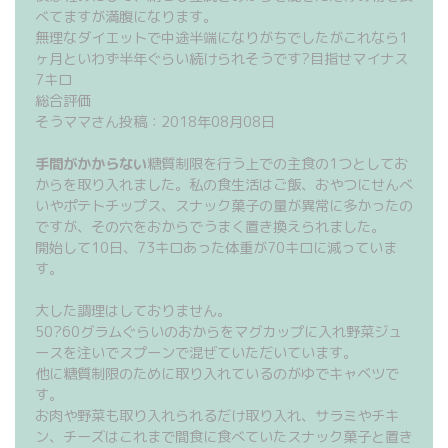
べてますが満腹になります。
無理なダイエットで中途半端になりがちでしたがこれなら1
ヶ月といわず半年ぐらい続けられそうです?目指せマイナス
7キロ
総合評価
そうママさん投稿：2018年08月08日
手間がかからない
糖質制限を行う上での主食の1つとしてお
からを取り入れました。私の食生活はご飯、おやつにせんべ
いやポテトチップス、スナック菓子の量が異常に多かったの
ですが、その穴をおからでうまく置き換えられました。
開始して10日、73キロあった体重が70キロに減っていま
す。
大した調理はしておりません。
50?60グラムぐらいのおからをマグカップに入れ野菜ジュ
ースを注いでスプーンで混ぜていただいています。
他に糖質制限のために取り入れているのがゆでキャベツで
す。
お肉や野菜も取り入れられるだけ取り入れ、サラミやチキ
ン、チーズはこれまで間食に食べていたスナック菓子と置き